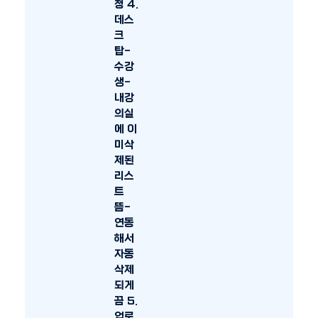
청 4.
데스
크
탑-
수강
생-
내강
의실
에 이
미삭
제된
리스
트
뜸-
연동
해서
자동
삭제
되게
끔 5.
업로