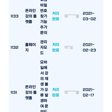
비밀
온라인
번호
처리
2021-
1133
강의 플
찾기
파*****엘
완료
03-02
랫폼
기능
추가
문의
관리
홈페이
처리
2021-
1132
자모
이*심
지
완료
02-23
드
모바
일에
서 강
의 재
생 불
온라인
가 오
처리
2021-
1131
강의 플
파*****엘
류 발
완료
02-17
랫폼
생하
여 문
의드