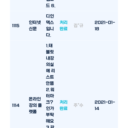
드 6.
디인
인터넷
덱스
처리
2021-01-
1115
김*규
신문
입니
완료
18
다.
1.태
블릿
내강
의실
에 리
스트
안뜸
2.워
터마
온라인
크?
처리
2021-01-
1114
강의 플
주*수
인가
완료
14
랫폼
부탁
해요
3.같