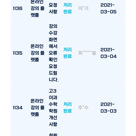
온라인
요청
처리
2021-
1136
강의 플
이*기
사항
완료
03-05
랫폼
강의
수강
화면
온라인
에서
처리
2021-
1135
강의 플
오류
파*****엘
완료
03-04
랫폼
확인
요청
드립
니다.
고3
이과
온라인
수학
처리
2021-
1134
강의 플
주*수
학원
완료
03-03
랫폼
개선
사항
회원