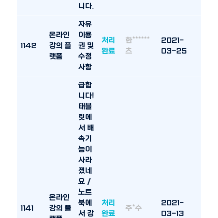
니다.
자유
온라인
이용
처리
한******
2021-
1142
강의 플
권 및
완료
츠
03-25
랫폼
수정
사항
급합
니다!
태블
릿에
서 배
속기
능이
사라
졌네
요 /
노트
온라인
북에
처리
2021-
1141
강의 플
주*수
서 강
완료
03-13