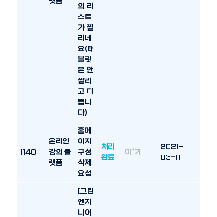
랫폼
의 리
스트
가 짤
리네
요(태
블릿
은 안
짤리
고 다
뜹니
다)
홈페
온라인
이지
처리
2021-
1140
강의 플
구성
이*기
완료
03-11
랫폼
삭제
요청
[그린
엔지
니어