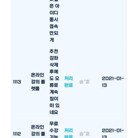
은 아
이디
동시
접속
안되
게
추천
강좌
삭제
후에
온라인
도 오
처리
2021-01-
1113
강의 플
송*호
류로
완료
13
랫폼
계속
창이
떠 있
네요
무료
온라인
수강
처리
2021-01-
1112
강의 플
송*호
기능
완료
13