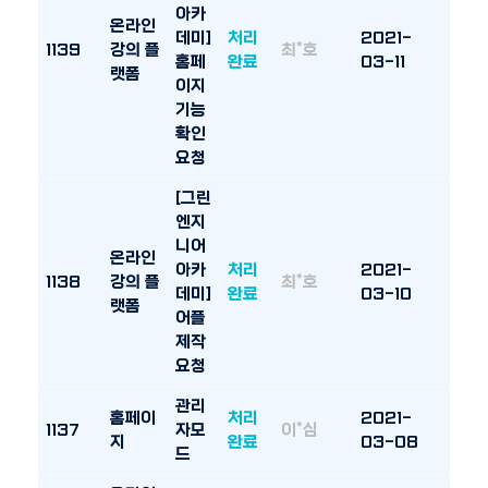
아카
온라인
데미]
처리
2021-
1139
강의 플
최*호
홈페
완료
03-11
랫폼
이지
기능
확인
요청
[그린
엔지
니어
온라인
아카
처리
2021-
1138
강의 플
최*호
데미]
완료
03-10
랫폼
어플
제작
요청
관리
홈페이
처리
2021-
1137
자모
이*심
지
완료
03-08
드