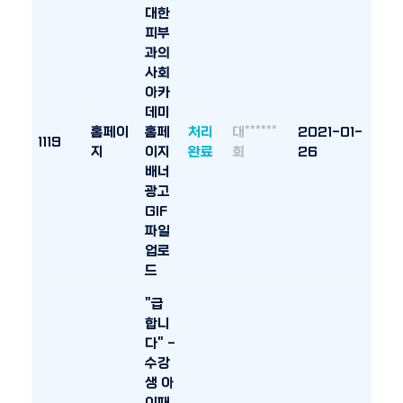
대한
피부
과의
사회
아카
데미
홈페이
홈페
처리
대******
2021-01-
1119
지
이지
완료
회
26
배너
광고
GIF
파일
업로
드
"급
합니
다" -
수강
생 아