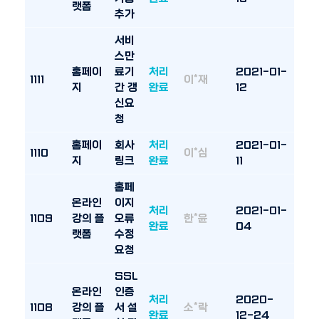
랫폼
추가
서비
스만
홈페이
료기
처리
2021-01-
1111
이*재
지
간 갱
완료
12
신요
청
홈페이
회사
처리
2021-01-
1110
이*심
지
링크
완료
11
홈페
온라인
이지
처리
2021-01-
1109
강의 플
오류
한*윤
완료
04
랫폼
수정
요청
SSL
온라인
인증
처리
2020-
1108
강의 플
서 설
소*락
완료
12-24