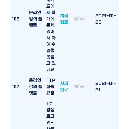
이패
드에
온라인
서 확
처리
2021-01-
1118
강의 플
대에
주*수
완료
25
랫폼
문제
있어
서 아
예 수
업을
못듣
고 있
네요
온라인
FTP
처리
2021-01-
1117
강의 플
접속
박*국
완료
21
랫폼
요청
1.수
강생
로그
인-