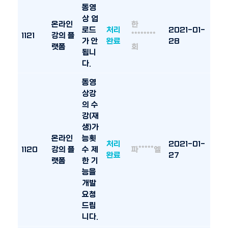
동영
상 업
온라인
한
로드
처리
2021-01-
1121
강의 플
********
가 안
완료
28
랫폼
회
됩니
다.
동영
상강
의 수
강(재
생)가
온라인
능횟
처리
2021-01-
1120
강의 플
수 제
파*****엘
완료
27
랫폼
한 기
능을
개발
요청
드립
니다.