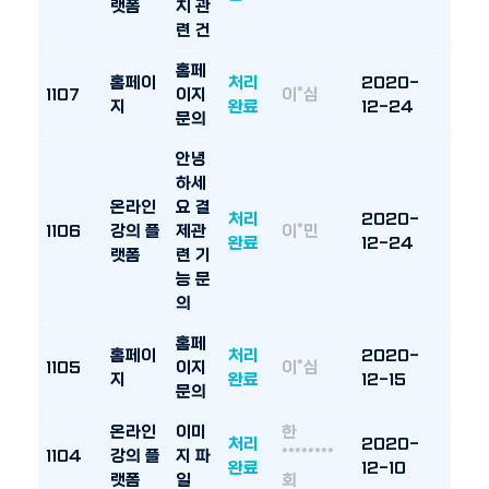
랫폼
치 관
련 건
홈페
홈페이
처리
2020-
1107
이지
이*심
지
완료
12-24
문의
안녕
하세
온라인
요 결
처리
2020-
1106
강의 플
제관
이*민
완료
12-24
랫폼
련 기
능 문
의
홈페
홈페이
처리
2020-
1105
이지
이*심
지
완료
12-15
문의
온라인
이미
한
처리
2020-
1104
강의 플
지 파
********
완료
12-10
랫폼
일
회