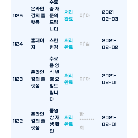
수료
온라인
증 재
처리
2021-
1125
강의 플
문의
이*아
완료
02-03
랫폼
드립
니다
홈페이
스킨
처리
2021-
1124
이*심
지
변경
완료
02-02
수료
증 양
온라인
식 변
처리
2021-
1123
강의 플
경 요
이*아
완료
02-01
랫폼
청드
립니
다
동영
온라인
한
상 재
처리
2021-
1122
강의 플
********
생 확
완료
02-01
랫폼
회
인