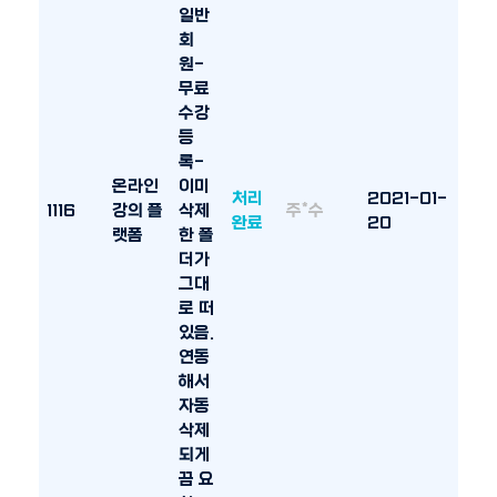
일반
회
원-
무료
수강
등
록-
온라인
이미
처리
2021-01-
1116
강의 플
삭제
주*수
완료
20
랫폼
한 폴
더가
그대
로 떠
있음.
연동
해서
자동
삭제
되게
끔 요