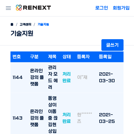
로그인
회원가입
홈
고객센터
기술지원
기술지원
글쓰기
번호
구분
제목
상태
등록자
등록일
관리
온라인
자 모
처리
2021-
1144
강의 플
이*재
드 에
완료
03-30
랫폼
러
동영
상이
온라인
이동
처리
한******
2021-
1143
강의 플
중 끊
완료
츠
03-25
랫폼
김현
상입