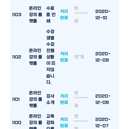
온라인
수료
한
처리
2020-
1103
강의 플
증 인
********
완료
12-10
랫폼
쇄
회
수강
생별
수강
온라인
진행
처리
2020-
1102
강의 플
상황
이*재
완료
12-09
랫폼
이 뜨
지않
습니
다.
온라인
한
강사
처리
2020-
1101
강의 플
********
소개
완료
12-08
랫폼
회
온라인
교육
한
처리
2020-
1100
강의 플
강좌
********
완료
12-07