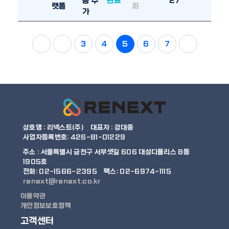
용 추
완료
27
랫폼
회
가
3
4
5
6
7
상호명 : 리넥스트(주)
대표자 : 강대중
사업자등록번호: 426-81-01229
주소 :
서울특별시 금천구 서부샛길 606 대성디폴리스 B동
1905호
전화: 02-1566-2395
팩스: 02-6974-1115
renext@renext.co.kr
이용약관
개인정보보호정책
고객센터