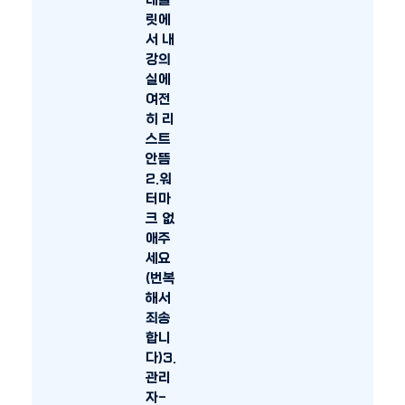
태블
릿에
서 내
강의
실에
여전
히 리
스트
안뜸
2.워
터마
크 없
애주
세요
(번복
해서
죄송
합니
다)3.
관리
자-