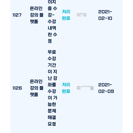
이지
온라인
중 수
처리
2021-
1127
강의 플
강-
이*아
완료
02-10
랫폼
수강
내역
란 수
정
무료
수강
기간
이 지
난 강
온라인
좌를
처리
2021-
1126
강의 플
파*****엘
수강
완료
02-09
랫폼
이 가
능한
문제
해결
요청