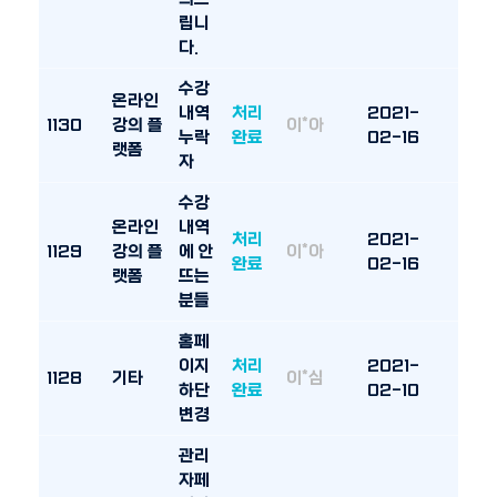
립니
다.
수강
온라인
내역
처리
2021-
1130
강의 플
이*아
누락
완료
02-16
랫폼
자
수강
온라인
내역
처리
2021-
1129
강의 플
에 안
이*아
완료
02-16
랫폼
뜨는
분들
홈페
이지
처리
2021-
1128
기타
이*심
하단
완료
02-10
변경
관리
자페