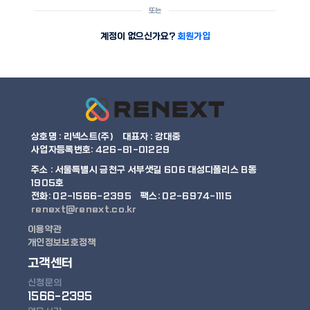
또는
계정이 없으신가요?
회원가입
상호명 : 리넥스트(주)
대표자 : 강대중
사업자등록번호: 426-81-01229
주소 :
서울특별시 금천구 서부샛길 606 대성디폴리스 B동
1905호
전화: 02-1566-2395
팩스: 02-6974-1115
renext@renext.co.kr
이용약관
개인정보보호정책
고객센터
신청문의
1566-2395