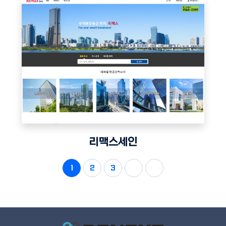
리맥스세인
1
2
3