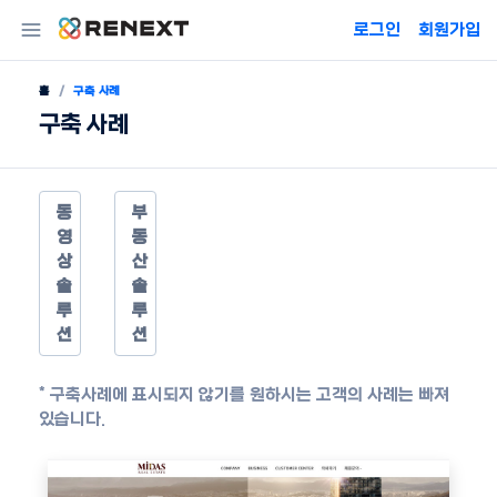
로그인
회원가입
홈
구축 사례
구축 사례
동
부
영
동
상
산
솔
솔
루
루
션
션
* 구축사례에 표시되지 않기를 원하시는 고객의 사례는 빠져
있습니다.