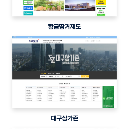
황금땅거제도
대구상가존